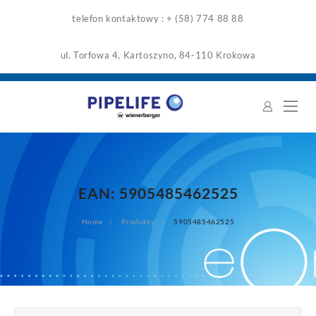
Skip
telefon kontaktowy : + (58) 774 88 88
to
content
ul. Torfowa 4, Kartoszyno, 84-110 Krokowa
EAN:
5905485462525
Home
Produkty
5905485462525