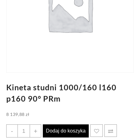
Kineta studni 1000/160 l160
p160 90° PRm
8 139,88
zł
ilość
-
+
Dodaj do koszyka
Kineta