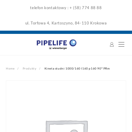
Skip
telefon kontaktowy : + (58) 774 88 88
to
content
ul. Torfowa 4, Kartoszyno, 84-110 Krokowa
Home
Produkty
Kineta studni 1000/160 l160 p160 90° PRm