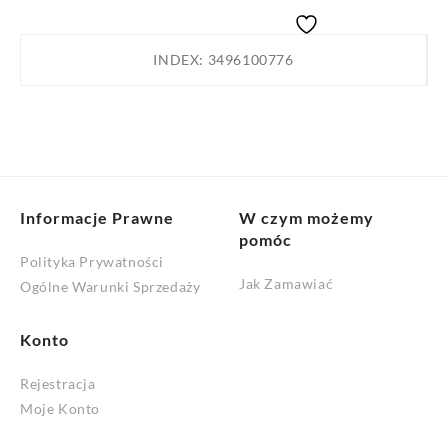
studni
1000/160
INDEX:
3496100776
l160
p160
90°
PRm
Informacje Prawne
W czym możemy
pomóc
Polityka Prywatności
Jak Zamawiać
Ogólne Warunki Sprzedaży
Konto
Rejestracja
Moje Konto