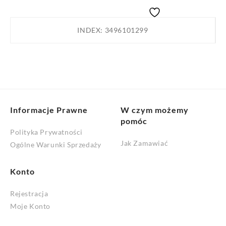
studni
przel.
INDEX:
3496101299
1000/250
G£b
Informacje Prawne
W czym możemy
pomóc
Polityka Prywatności
Jak Zamawiać
Ogólne Warunki Sprzedaży
Konto
Rejestracja
Moje Konto