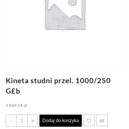
Kineta studni przel. 1000/250
G£b
2 869,54
zł
ilość
-
+
Dodaj do koszyka
Kineta