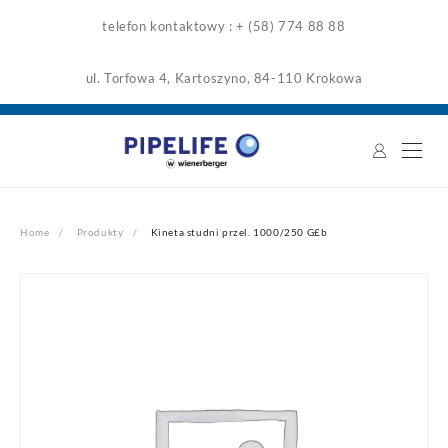
Skip
telefon kontaktowy : + (58) 774 88 88
to
content
ul. Torfowa 4, Kartoszyno, 84-110 Krokowa
Home
Produkty
Kineta studni przel. 1000/250 G£b