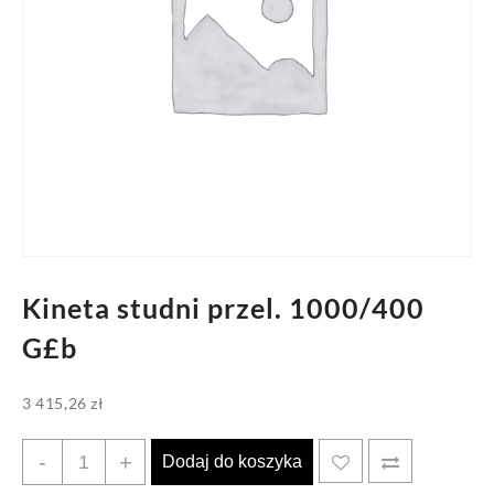
Kineta studni przel. 1000/400
G£b
3 415,26
zł
ilość
-
+
Dodaj do koszyka
Kineta