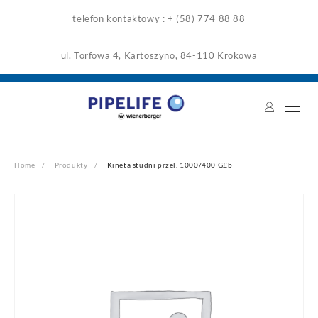
Skip
telefon kontaktowy : + (58) 774 88 88
to
content
ul. Torfowa 4, Kartoszyno, 84-110 Krokowa
Home
Produkty
Kineta studni przel. 1000/400 G£b