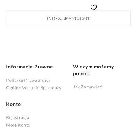
studni
przel.
INDEX:
3496101301
1000/400
G£b
Informacje Prawne
W czym możemy
pomóc
Polityka Prywatności
Jak Zamawiać
Ogólne Warunki Sprzedaży
Konto
Rejestracja
Moje Konto