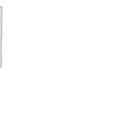
PP
Rura
kanal.
BI
40/1000
S14
Comfort