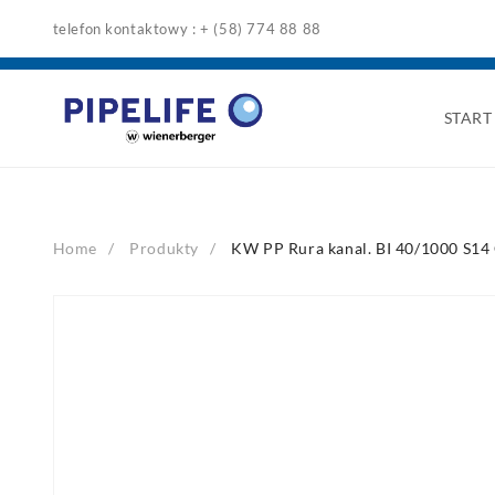
Skip
telefon kontaktowy : + (58) 774 88 88
to
content
START
Home
Produkty
KW PP Rura kanal. BI 40/1000 S14