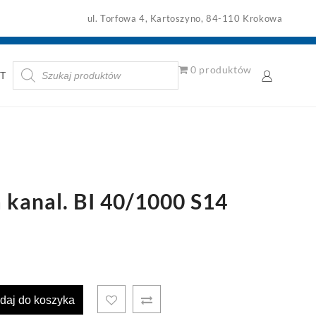
ul. Torfowa 4, Kartoszyno, 84-110 Krokowa
Wyszukiwarka
0 produktów
T
produktów
kanal. BI 40/1000 S14
daj do koszyka