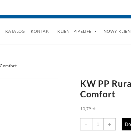
KATALOG
KONTAKT
KLIENT PIPELIFE
NOWY KLIEN
 Comfort
KW PP Rura 
Comfort
10,79
zł
ilość
-
+
Do
KW