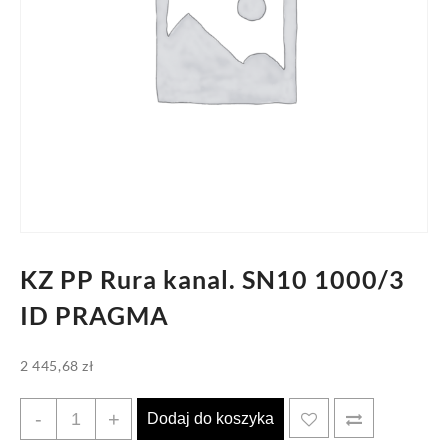
KZ PP Rura kanal. SN10 1000/3
ID PRAGMA
2 445,68
zł
ilość
-
+
Dodaj do koszyka
KZ