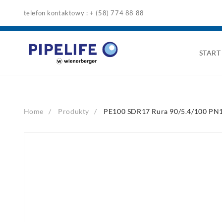
Skip
telefon kontaktowy : + (58) 774 88 88
to
content
START
Home
Produkty
PE100 SDR17 Rura 90/5.4/100 P