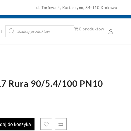
ul. Torfowa 4, Kartoszyno, 84-110 Krokowa
Wyszukiwarka
0 produktów
T
produktów
7 Rura 90/5.4/100 PN10
daj do koszyka