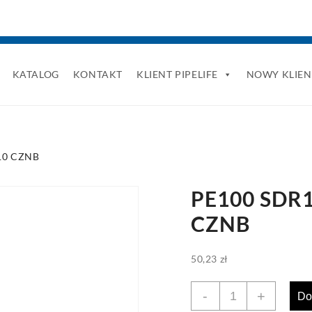
KATALOG
KONTAKT
KLIENT PIPELIFE
NOWY KLIEN
N10 CZNB
PE100 SDR1
CZNB
50,23
zł
ilość
-
+
Do
PE100