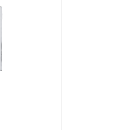
SDR17
Rura
90/5.4/100
PN10
CZNB