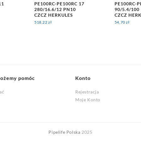
11
PE100RC-PE100RC 17
PE100RC-P
280/16.6/12 PN10
90/5.4/100
CZCZ HERKULES
CZCZ HER
518,22
zł
54,70
zł
możemy pomóc
Konto
ać
Rejestracja
Moje Konto
Pipelife Polska
2025