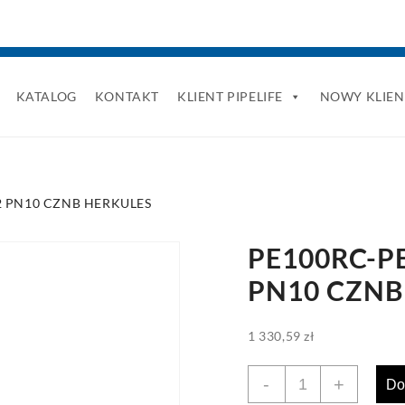
KATALOG
KONTAKT
KLIENT PIPELIFE
NOWY KLIEN
12 PN10 CZNB HERKULES
PE100RC-PE
PN10 CZNB
1 330,59
zł
ilość
-
+
Do
PE100RC-