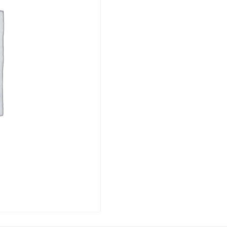
PE100RC
17
450/26.7/12
PN10
CZNB
HERKULES