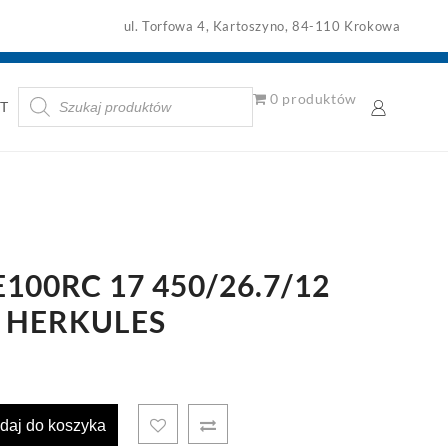
ul. Torfowa 4, Kartoszyno, 84-110 Krokowa
Wyszukiwarka
0 produktów
T
produktów
100RC 17 450/26.7/12
 HERKULES
daj do koszyka