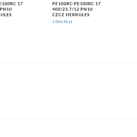
E100RC 17
PE100RC-PE100RC 17
 PN10
400/23.7/12 PN10
KULES
CZCZ HERKULES
1 054,90
zł