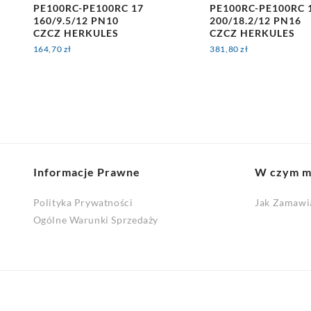
PE100RC-PE100RC 17
PE100RC-PE100RC 
160/9.5/12 PN10
200/18.2/12 PN16
CZCZ HERKULES
CZCZ HERKULES
164,70
zł
381,80
zł
Informacje Prawne
W czym 
Polityka Prywatności
Jak Zamawi
Ogólne Warunki Sprzedaży