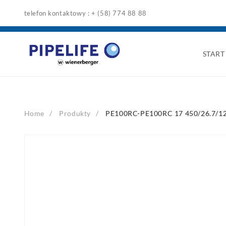
Skip
telefon kontaktowy : + (58) 774 88 88
to
content
START
Home
Produkty
PE100RC-PE100RC 17 450/26.7/