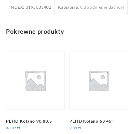
160
INDEX:
3195003402
Kategoria:
Odwodnienie dachów
88.5
Pokrewne produkty
PEHD Kolano 90 88.5
PEHD Kolano 63 45°
38,09
zł
9,81
zł