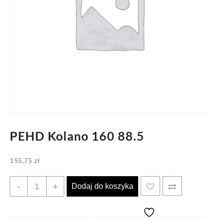
PEHD Kolano 160 88.5
155,75
zł
ilość
-
+
Dodaj do koszyka
PEHD
Kolano