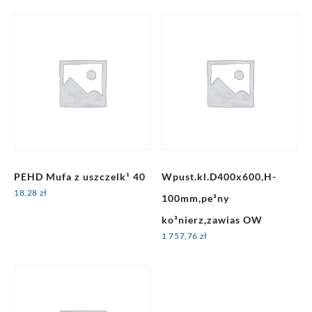
PEHD Mufa z uszczelk¹ 40
Wpust.kl.D400x600,H-
18,28
zł
100mm,pe³ny
ko³nierz,zawias OW
1 757,76
zł