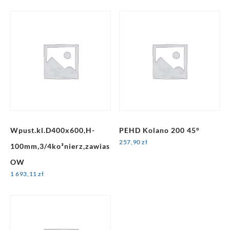
Wpust.kl.D400x600,H-
PEHD Kolano 200 45°
257,90
zł
100mm,3/4ko³nierz,zawias
OW
1 693,11
zł