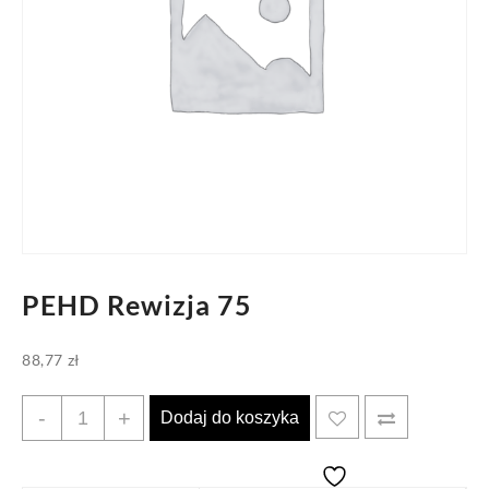
PEHD Rewizja 75
88,77
zł
ilość
-
+
Dodaj do koszyka
PEHD
Rewizja