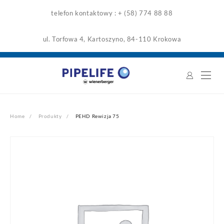
Skip
telefon kontaktowy : + (58) 774 88 88
to
content
ul. Torfowa 4, Kartoszyno, 84-110 Krokowa
Home
Produkty
PEHD Rewizja 75