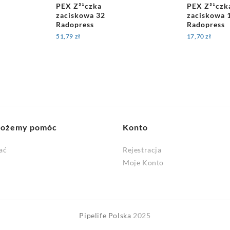
PEX Z³¹czka
PEX Z³¹czk
zaciskowa 32
zaciskowa 
Radopress
Radopress
51,79
zł
17,70
zł
możemy pomóc
Konto
ać
Rejestracja
Moje Konto
Pipelife Polska
2025