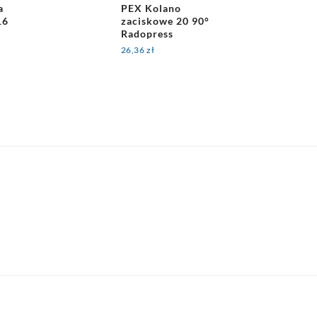
a
PEX Kolano
16
zaciskowe 20 90°
Radopress
26,36
zł