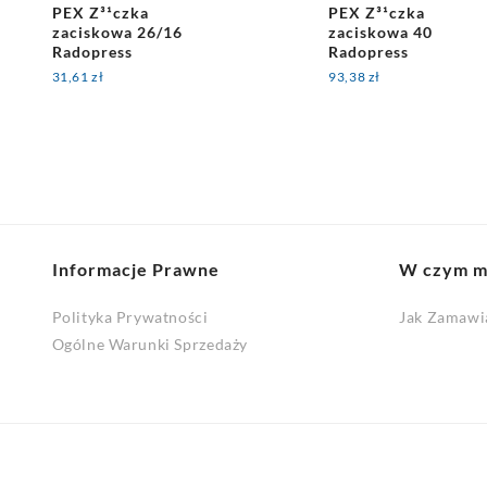
PEX Z³¹czka
PEX Z³¹czka
zaciskowa 26/16
zaciskowa 40
Radopress
Radopress
31,61
zł
93,38
zł
Informacje Prawne
W czym 
Polityka Prywatności
Jak Zamawi
Ogólne Warunki Sprzedaży