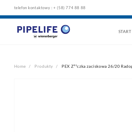
Skip
telefon kontaktowy : + (58) 774 88 88
to
content
START
Home
Produkty
PEX Z³¹czka zaciskowa 26/20 Rado