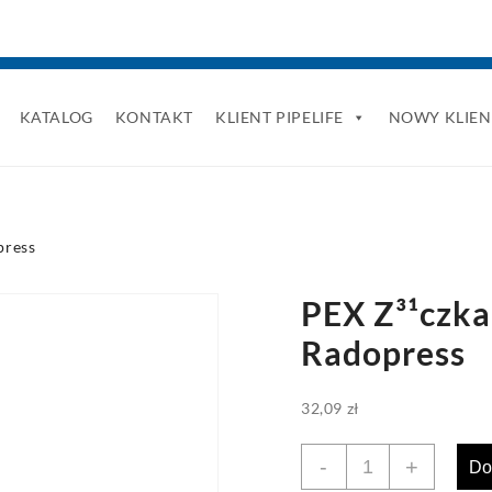
KATALOG
KONTAKT
KLIENT PIPELIFE
NOWY KLIEN
press
PEX Z³¹czka
Radopress
32,09
zł
ilość
-
+
Do
PEX