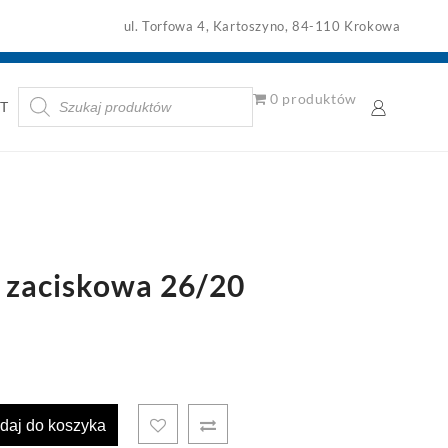
ul. Torfowa 4, Kartoszyno, 84-110 Krokowa
Wyszukiwarka
0 produktów
T
produktów
 zaciskowa 26/20
daj do koszyka