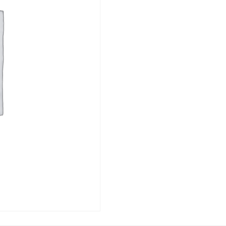
315/12.1/6
PN10