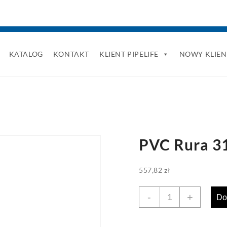
KATALOG
KONTAKT
KLIENT PIPELIFE
NOWY KLIEN
PVC Rura 3
557,82
zł
ilość
-
+
Do
PVC
Rura