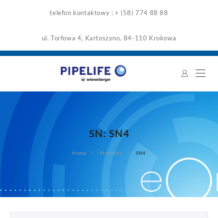
Skip
telefon kontaktowy : + (58) 774 88 88
to
content
ul. Torfowa 4, Kartoszyno, 84-110 Krokowa
SN:
SN4
Home
Produkty
SN4