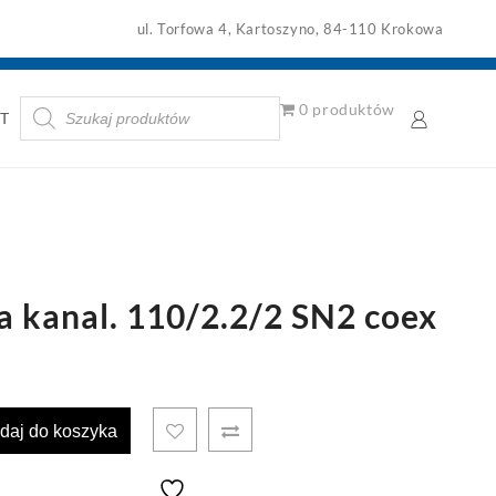
ul. Torfowa 4, Kartoszyno, 84-110 Krokowa
Wyszukiwarka
0 produktów
T
produktów
 kanal. 110/2.2/2 SN2 coex
daj do koszyka