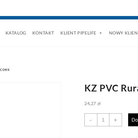
KATALOG
KONTAKT
KLIENT PIPELIFE
NOWY KLIEN
 coex
KZ PVC Rura
24,27
zł
ilość
-
+
Do
KZ
PVC