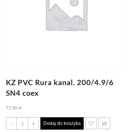
KZ PVC Rura kanal. 200/4.9/6
SN4 coex
77,30
zł
ilość
-
+
Dodaj do koszyka
KZ