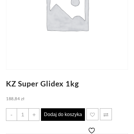
KZ Super Glidex 1kg
188,84
zł
ilość
-
+
Dodaj do koszyka
KZ
Super