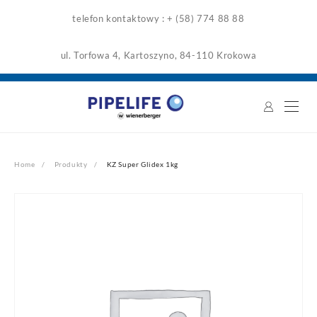
Skip
telefon kontaktowy : + (58) 774 88 88
to
content
ul. Torfowa 4, Kartoszyno, 84-110 Krokowa
Home
Produkty
KZ Super Glidex 1kg